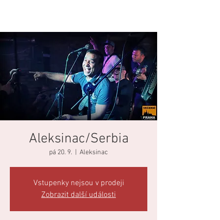
Aleksinac/Serbia
pá 20. 9.
  |  
Aleksinac
Vstupenky nejsou v prodeji
Zobrazit další události