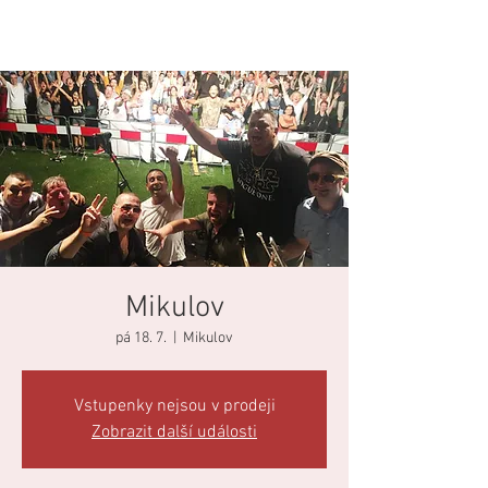
Mikulov
pá 18. 7.
  |  
Mikulov
Vstupenky nejsou v prodeji
Zobrazit další události