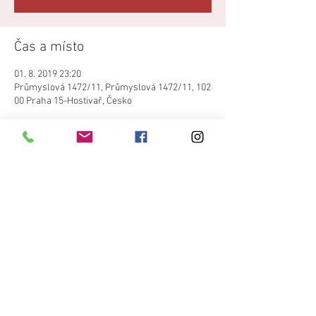
Čas a místo
01. 8. 2019 23:20
Průmyslová 1472/11, Průmyslová 1472/11, 102
00 Praha 15-Hostivař, Česko
Sdílet událost
©
2017-2021
by Terne Chave