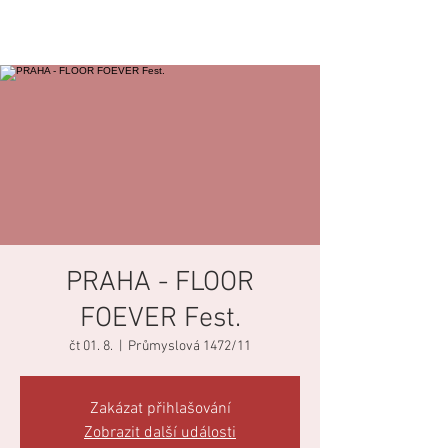
PRAHA - FLOOR
FOEVER Fest.
čt 01. 8.
  |  
Průmyslová 1472/11
Zakázat přihlašování
Zobrazit další události