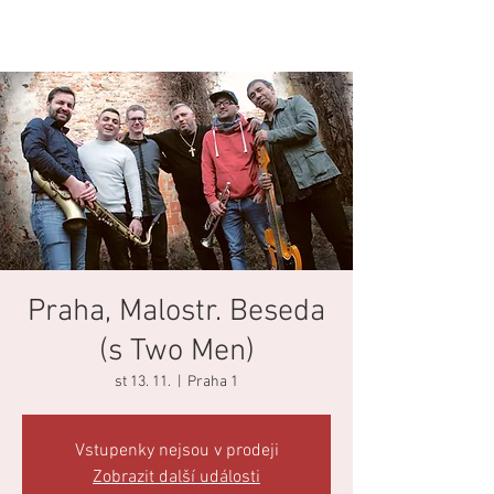
Praha, Malostr. Beseda
(s Two Men)
st 13. 11.
  |  
Praha 1
Vstupenky nejsou v prodeji
Zobrazit další události