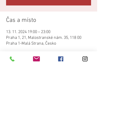
Čas a místo
13. 11. 2024 19:00 – 23:00
Praha 1, 21, Malostranské nám. 35, 118 00
Praha 1-Malá Strana, Česko
Sdílet událost
©
2017-2021
by Terne Chave