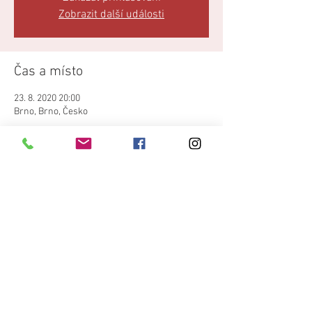
Zobrazit další události
Čas a místo
23. 8. 2020 20:00
Brno, Brno, Česko
Sdílet událost
©
2017-2021
by Terne Chave